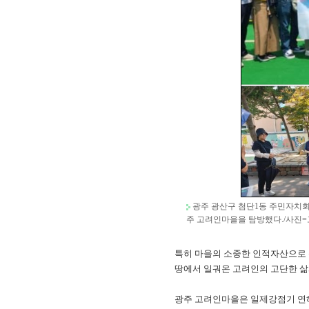
광주 광산구 첨단1동 주민자치회가
주 고려인마을을 탐방했다./사진
특히 마을의 소중한 인적자산으로 
땅에서 일궈온 고려인의 고단한 삶과
광주 고려인마을은 일제강점기 연