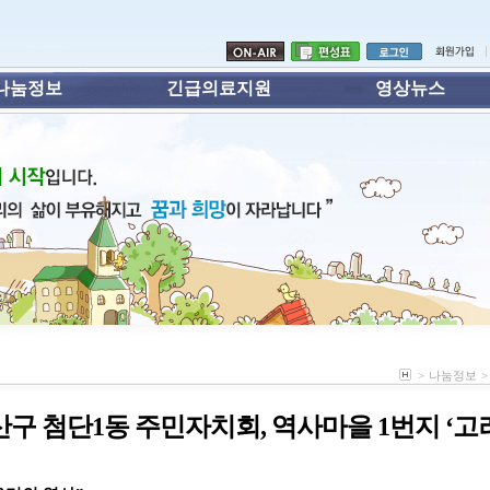
나눔정보
긴급의료지원
영상뉴스
>
나눔정보
>
산구 첨단1동 주민자치회, 역사마을 1번지 ‘