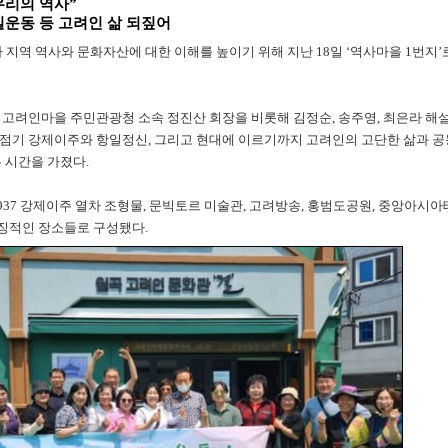
우리의 역사”
일운동 등 고려인 삶 되짚어
지역 역사와 문화자산에 대한 이해를 높이기 위해 지난 18일 ‘역사마을 1번지’
 고려인마을 주민관광청 소속 정진산 회장을 비롯해 김정순, 송주영, 최은라 해
점기 강제이주와 항일정신, 그리고 현대에 이르기까지 고려인의 고단한 삶과 공
 시간을 가졌다.
937 강제이주 열차 조형물, 문빅토르 미술관, 고려방송, 홍범도공원, 중앙아시아
징적인 장소들로 구성됐다.