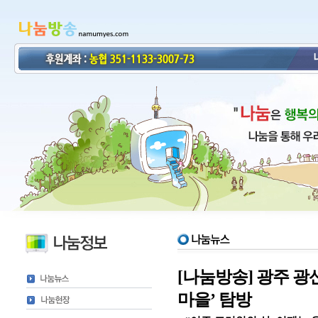
[나눔방송] 광주 광
마을’ 탐방