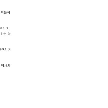
방객들이
우리 지
대하는 탐
산구의 지
의 역사와