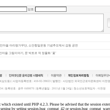
암호:
려인마을 아리랑가무단, 소안항일운동 기념추모제서 감동 공연
마을 그림이야기, 문 빅토르 작 정물화 ‘꽃’
삼도동) | 사업자등록번호 : 410-92-39653 | 발행인 : 사단법인 외국인근로자문화센터 이천영 
43-1634 | 등록번호 : 광주 아00070 | 등록년월일 : 2011년 1월 24일 | 청소년보호책임자 : 이천영
t which existed until PHP 4.2.3. Please be advised that the session exten
is warning by setting session.bug_compat_42 or session.bug_compat_warn 